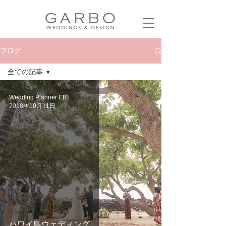
ブログ
全ての記事
全ての記事
Wedding Planner ERI
Wedding Tips
2018年10月11日
Wedding
Report
Wedding
Planner
Hawaii
News
Diary
Beauty
ハワイ島ウェディング