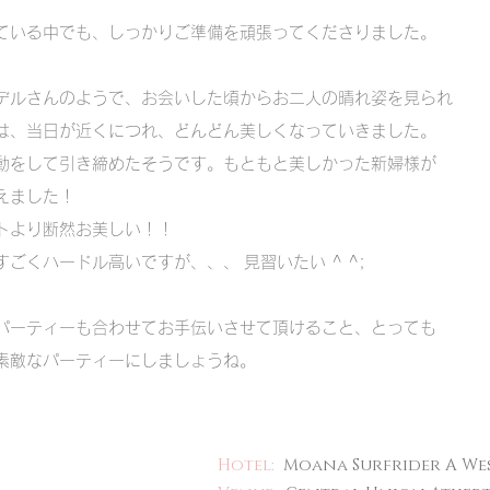
ている中でも、しっかりご準備を頑張ってくださりました。
デルさんのようで、お会いした頃からお二人の晴れ姿を見られ
は、当日が近くにつれ、どんどん美しくなっていきました。
動をして引き締めたそうです。もともと美しかった新婦様が
えました！
トより断然お美しい！！
ごくハードル高いですが、、、 見習いたい ^ ^;
パーティーも合わせてお手伝いさせて頂けること、とっても
素敵なパーティーにしましょうね。
​Hotel:
Moana Surfrider A Wes