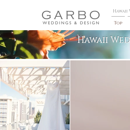
​Hawaii
Top
Hawaii Wed