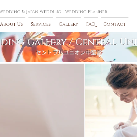
 Wedding
&
Japan Wedding
|
Wedding Planner
About Us
Services
Gallery
FAQ
Contact
ding Gallery / Central U
セントラルユニオン中聖堂