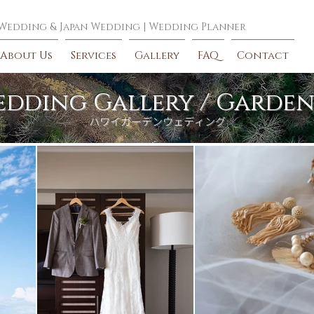
 Wedding
&
Japan Wedding
|
Wedding Planner
About Us
Services
Gallery
FAQ
Contact
edding Gallery / Garde
​ハワイガーデンウェディング