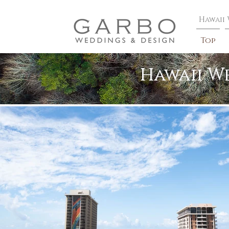
​Hawaii
Top
GALLERY
Hawaii W