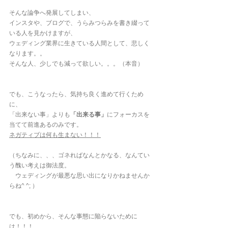
そんな論争へ発展してしまい、
インスタや、ブログで、うらみつらみを書き綴って
いる人を見かけますが、
ウェディング業界に生きている人間として、悲しく
なります。。
そんな人、少しでも減って欲しい。。。（本音）
でも、こうなったら、気持ち良く進めて行くため
に、
「出来ない事」よりも
「出来る事」
にフォーカスを
当てて前進あるのみです。
ネガティブは何も生まない！！！
（ちなみに、、、ゴネればなんとかなる、なんてい
う醜い考えは御法度。
　ウェディングが最悪な思い出になりかねませんか
らね^ ^; ）
でも、初めから、そんな事態に陥らないために
は！！！