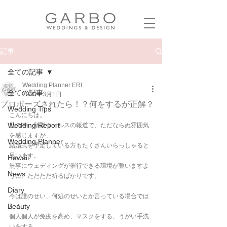
記事
全ての記事
Wedding Planner ERI
全ての記事
2020年3月1日
プロポーズされたら！？何をするが正解？
Wedding Tips
こんにちは。
Wedding Report
世の中、新型ウィルスの報道で、ただならぬ雰囲気
を感じますが、
Wedding Planner
結婚式を予定している方もたくさんいらっしゃると
思います。
Hawaii
無事にウェディングが催行できる環境が整いますよ
News
うに、ただただ祈るばかりです。
Diary
今は誰のせい、何処のせいとか言っている場合では
Beauty
なく、
個人個人が免疫を高め、マスクをする、うがい手洗
いをする、