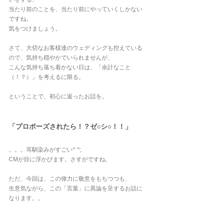
当たり前のことを、当たり前にやっていくしかない
ですね。
気をつけましょう。
さて、大切なお客様達のウェディングも控えている
ので、気持ち穏やかでいられませんが、
こんな気持ち落ち着かない日は、「余計なこと
（！？）」を考えるに限る。
ということで、初心に返ったお話を。
「プロポーズされたら！？ゼ○シ○！！」
。。。耳馴染みがすごい^ ^;
CMが目に浮かびます。さすがですね。
ただ、今回は、この偉力に敬意をもちつつも、
生意気ながら、この「言葉」に異論を呈するお話に
なります。。