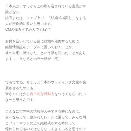
日本人は、すっかりこの刷り込まれている言葉が常
識となり、
誌面または、ウェブ上で、「結婚式場探し」をする
人が圧倒的に多いと思います。
CMの偉力って絶大ですね^ ^;
お付き合いしている彼に結婚を催促するために
結婚情報誌をテーブルに置いておく、とか、
彼の自宅に郵送した、という話も聞いたことがあり
ます（こうなるとホラー感が　笑）
でもですね、ちょっと日本のウェディング文化を発
展させるためにも、
皆さんには少し
自主的な行動力
をつけてもらいたい
な〜と思うんです。
こんなに世界中の情報が入手できる時代なのに、
前へならえで、敷かれたレールに乗って、みんな同
じフォーマットの上で結婚式をする時代って
憧れられるものではなくなってきていると思うので