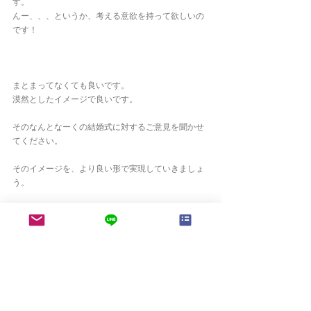
す。
んー、、、というか、考える意欲を持って欲しいの
です！
まとまってなくても良いです。
漠然としたイメージで良いです。
そのなんとなーくの結婚式に対するご意見を聞かせ
てください。
そのイメージを、より良い形で実現していきましょ
う。
GARBO WEDDINGS では、部分的なアドバイスや、
ご相談も
臨機応変に承ります。
お困りのことがあれば、
自主的な行動力
で、ご相談
くださいね。