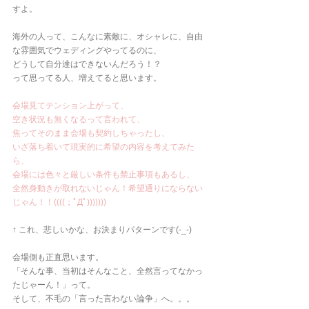
すよ。
海外の人って、こんなに素敵に、オシャレに、自由
な雰囲気でウェディングやってるのに、
どうして自分達はできないんだろう！？
って思ってる人、増えてると思います。
会場見てテンション上がって、
空き状況も無くなるって言われて、
焦ってそのまま会場も契約しちゃったし、
いざ落ち着いて現実的に希望の内容を考えてみた
ら、
会場には色々と厳しい条件も禁止事項もあるし、
全然身動きが取れないじゃん！希望通りにならない
じゃん！！((((；ﾟДﾟ)))))))
↑ これ、悲しいかな、お決まりパターンです(-_-)
会場側も正直思います。
「そんな事、当初はそんなこと、全然言ってなかっ
たじゃーん！」って。
そして、不毛の「言った言わない論争」へ。。。