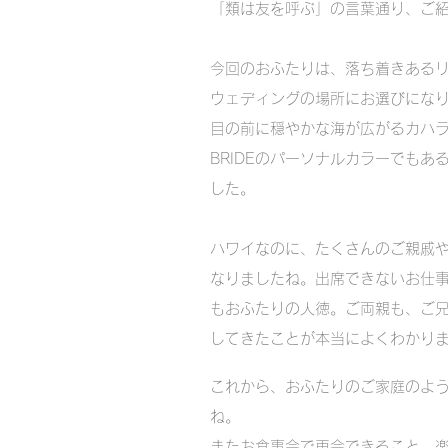
「類は友を呼ぶ」の言葉通り、ご
今回のおふたりは、落ち着きあるリゾートホテ
ウェディングの場所にお選びにな
目の前に穏やかな海が広がるカハ
BRIDEのパーソナルカラーでも
した。
ハワイなのに、たくさんのご親戚
なりましたね。出席できないお仕
もおふたりの人徳。ご両親も、ご
してきたことが本当によくわかり
これから、おふたりのご家庭のよ
ね。
またお食事会で再会できること、