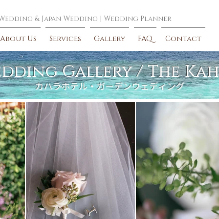
 Wedding
&
Japan Wedding
|
Wedding Planner
About Us
Services
Gallery
FAQ
Contact
dding Gallery / The Ka
​カハラホテル・ガーデンウェディング