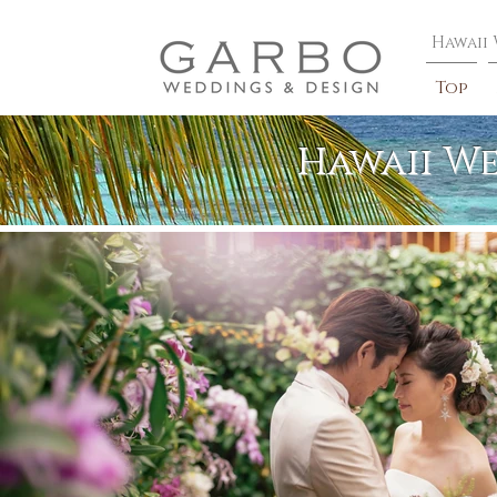
​Hawaii
Top
GALLERY
Hawaii We