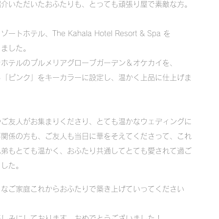
紹介いただいたおふたりも、とっても頑張り屋で素敵な方。
ル、The Kahala Hotel Resort & Spa を
りました。
ラホテルのプルメリアグローブガーデン＆オケカイを、
ある「ピンク」をキーカラーに設定し、温かく上品に仕上げま
やご友人がお集まりくださり、とても温かなウェディングに
事関係の方も、ご友人も当日に華をそえてくださって、これ
兄弟もとても温かく、おふたり共通してとても愛されて過ご
ました。
うなご家庭これからおふたりで築き上げていってください
楽しみにしております。
​おめでとうございました！