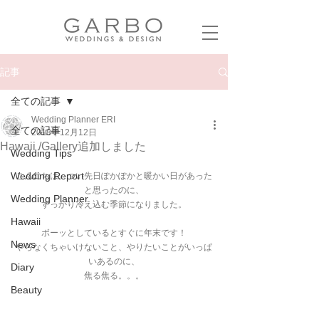
記事
全ての記事
Wedding Planner ERI
全ての記事
2018年12月12日
Hawaii /Gallery追加しました
Wedding Tips
Wedding Report
こんにちは。つい先日ぽかぽかと暖かい日があった
と思ったのに、
Wedding Planner
すっかり冷え込む季節になりました。
Hawaii
ボーッとしているとすぐに年末です！
News
やらなくちゃいけないこと、やりたいことがいっぱ
いあるのに、
Diary
焦る焦る。。。
Beauty