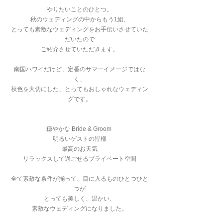
やりたいことのひとつ。
秋のウェディングの中からもう1組、
とっても素敵なウェディングをお手伝いさせていた
だいたので
ご紹介させていただきます。
南国ハワイだけど、定番のサマーイメージではな
く、
秋色を大切にした、とってもおしゃれなウェディン
グです。
穏やかな Bride & Groom 
明るいゲストの皆様
最高のお天気
リラックスして過ごせるプライベート空間
全て素敵な条件が揃って、目に入るものひとつひと
つが
とっても美しく、温かい、
素敵なウェディングになりました。