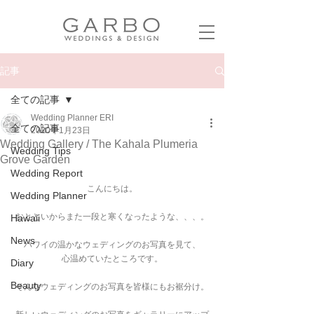
記事
全ての記事
Wedding Planner ERI
全ての記事
2020年1月23日
Wedding Gallery / The Kahala Plumeria
Wedding Tips
Grove Garden
Wedding Report
こんにちは。
Wedding Planner
おとといからまた一段と寒くなったような、、、。
Hawaii
News
ハワイの温かなウェディングのお写真を見て、
心温めていたところです。
Diary
Beauty
そんなウェディングのお写真を皆様にもお裾分け。