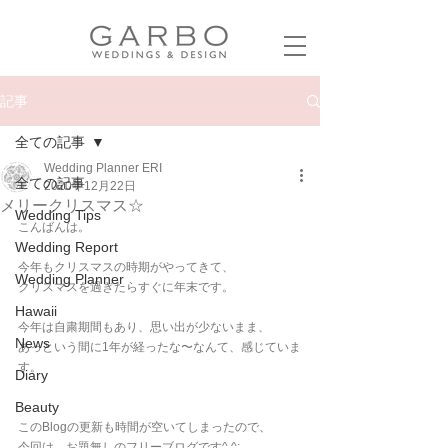
記事
全ての記事
Wedding Planner ERI
全ての記事
2020年12月22日
メリークリスマス☆
Wedding Tips
こんばんは。
Wedding Report
今年もクリスマスの時期がやってきて、
Wedding Planner
クリスマスを過ぎたらすぐに年末です。
Hawaii
今年は自粛期間もあり、思い出が少ないまま、
News
あっという間に1年が経ったな〜なんて、感じていま
す。
Diary
Beauty
このBlogの更新も時間が空いてしまったので、
今回は、お題無しのフリーブログです^ ^;