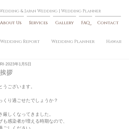
 Wedding
&
Japan Wedding
|
Wedding Planner
About Us
Services
Gallery
FAQ
Contact
Wedding Report
Wedding Planner
Hawaii
RI
2023年1月5日
ご挨拶
とうございます。
っくり過ごせたでしょうか？
さ厳しくなってきました。
ザも感染者が増える時期なので、
過ごしください。