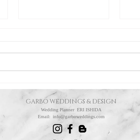
メリークリスマス☆
新型
ェデ
GARBO WEDDINGS & DESIGN
Wedding Planner ERI ISHIDA
​Email:
info@garboweddings.com