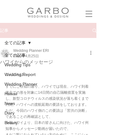
記事
全ての記事
Wedding Planner ERI
全ての記事
2020年4月25日
ハワイからのメッセージ
Wedding Tips
Wedding Report
こんにちは。
Wedding Planner
すでにご存知の通り、ハワイでは現在、ハワイ到着
後全ての形を対象に14日間の自己隔離措置を実施
Hawaii
し、新型コロナウィルスの感染状況が落ち着くまで
News
の間、ハワイへの渡航延期の要請をしております。
ただ、今回のハワイ側のこの要請は「苦渋の決断」
Diary
であることの再確認として、
Beauty
今朝ハワイより、日本の皆さんに向けた、ハワイ州
知事からメッセージ動画が届いたので、
まだご覧になられていない方のために、ここにシェ