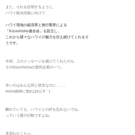
また、それを証明するように、
ハワイ観光回復に向けて、
ハワイ現地の経済界と旅行業界による
「KizunAloha連合会」を設立し、
これから様々なハワイの魅力を伝え続けてくれるそ
うです。
今回、上のメッセージを届けてくれたのも、
そのKizunAlohaの賛同企業の一つ。
辛いのはみんな同じ状況なのに、、、
Aloha精神に惚れぼれ(´∀｀)
離れていても、ハワイとの絆を忘れないでね、
っていう愛の行動ですよね。
見習わなくちゃ。