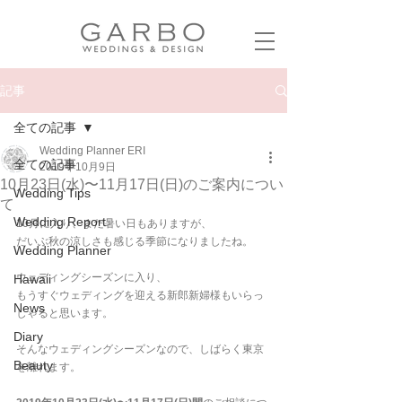
記事
全ての記事
Wedding Planner ERI
全ての記事
2019年10月9日
10月23日(水)〜11月17日(日)のご案内につい
Wedding Tips
て
Wedding Report
10月に入り、まだ暑い日もありますが、
だいぶ秋の涼しさも感じる季節になりましたね。
Wedding Planner
ウェディングシーズンに入り、
Hawaii
もうすぐウェディングを迎える新郎新婦様もいらっ
News
しゃると思います。
Diary
そんなウェディングシーズンなので、しばらく東京
Beauty
を離れます。