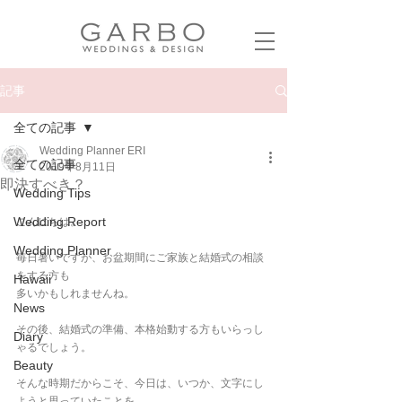
記事
全ての記事
Wedding Planner ERI
全ての記事
2019年8月11日
即決すべき？
Wedding Tips
Wedding Report
こんにちは。
Wedding Planner
毎日暑いですが、お盆期間にご家族と結婚式の相談
をする方も
Hawaii
多いかもしれませんね。
News
その後、結婚式の準備、本格始動する方もいらっし
Diary
ゃるでしょう。
Beauty
そんな時期だからこそ、今日は、いつか、文字にし
ようと思っていたことを