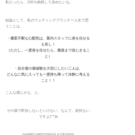
私だったら、100％納得して決めたいな。
結論として、私のウェディングプランナー人生で思
うことは、
・優柔不断な心配性は、案内スタッフに身を任せる
も良し！
（ただし、一度身を任せたら、最後まで信じきるこ
と）
・自分達の価値観を大切にしたい二人は、
どんなに気に入っても一度持ち帰って冷静に考える
こと！！
こんな感じかな、と。
その場で即決しないといけない、なんて、絶対ない
ですよ(^^)b
GARBO WEDDINGS & DESIGN