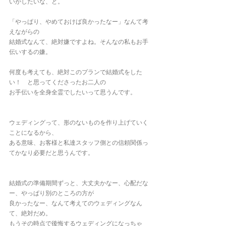
いがしたいな、と。
「やっぱり、やめておけば良かったなー」なんて考
えながらの
結婚式なんて、絶対嫌ですよね。そんなの私もお手
伝いするの嫌。
何度も考えても、絶対このプランで結婚式をした
い！　と思ってくださったお二人の
お手伝いを全身全霊でしたいって思うんです。
ウェディングって、形のないものを作り上げていく
ことになるから、
ある意味、お客様と私達スタッフ側との信頼関係っ
てかなり必要だと思うんです。
結婚式の準備期間ずっと、大丈夫かなー、心配だな
ー、やっぱり別のところの方が
良かったなー、なんて考えてのウェディングなん
て、絶対だめ。
もうその時点で後悔するウェディングになっちゃ