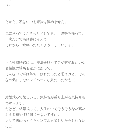
う。
だから、私はいつも即決は勧めません。
気に入ってくださったとしても、一度持ち帰って、
一晩だけでも冷静に考えて、
それからご連絡いただくようにしています。
（会社員時代には、即決を取ってこそ有能みたいな
価値観の場所も確かにあって、
そんな中で私は落ちこぼれだったと思うけど、そん
なの気にしないマイペースな奴だったかも...）
結婚式って嬉しいし、気持ちが盛り上がる気持ちも
わかります。
だけど、結婚式って、人生の中でそうそうない高い
お金を費やす時間じゃないですか。
ノリで決めちゃうギャンブルも楽しいかもしれない
けど、